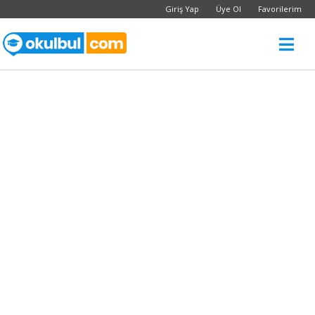
Giriş Yap
Üye Ol
Favorilerim