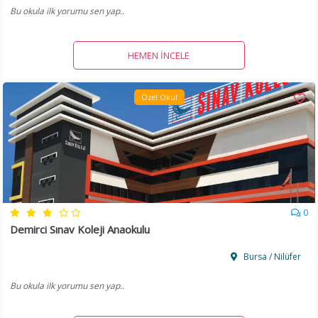
Bu okula ilk yorumu sen yap..
HEMEN İNCELE
Özel Okul
0
Demirci Sınav Koleji Anaokulu
Bursa / Nilüfer
Bu okula ilk yorumu sen yap..