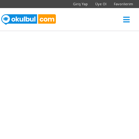
Giriş Yap
Üye Ol
Favorilerim