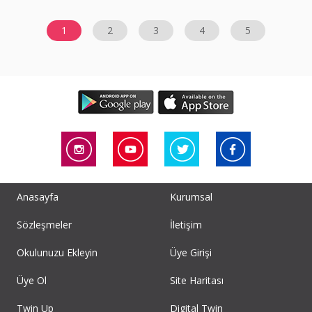
1
2
3
4
5
Anasayfa
Kurumsal
Sözleşmeler
İletişim
Okulunuzu Ekleyin
Üye Girişi
Üye Ol
Site Haritası
Twin Up
Digital Twin