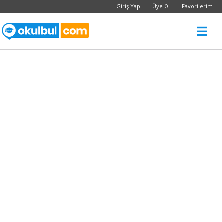
Giriş Yap
Üye Ol
Favorilerim