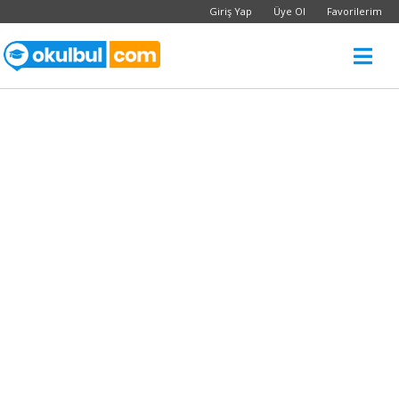
Giriş Yap
Üye Ol
Favorilerim