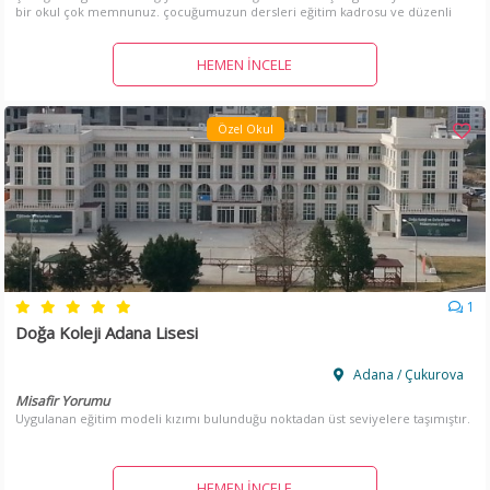
bir okul çok memnunuz. çocuğumuzun dersleri eğitim kadrosu ve düzenli
disiplin sayesinde düzeldi harika bir okul.
HEMEN İNCELE
Özel Okul
1
Doğa Koleji Adana Lisesi
Adana / Çukurova
Misafir Yorumu
Uygulanan eğitim modeli kızımı bulunduğu noktadan üst seviyelere taşımıştır.
HEMEN İNCELE