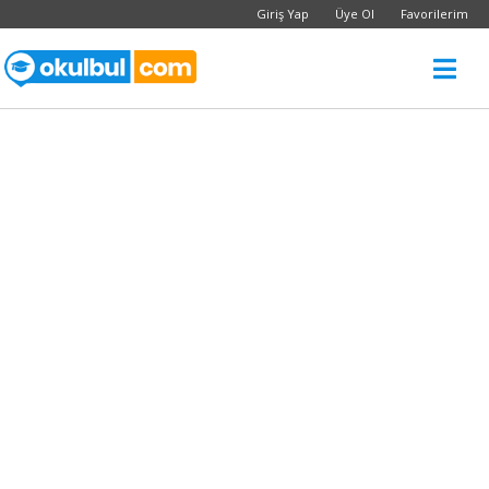
Giriş Yap
Üye Ol
Favorilerim