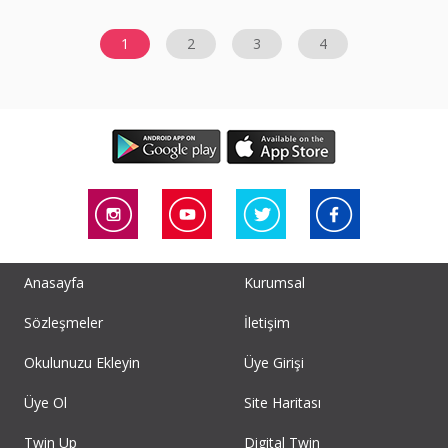
1
2
3
4
Anasayfa
Kurumsal
Sözleşmeler
İletişim
Okulunuzu Ekleyin
Üye Girişi
Üye Ol
Site Haritası
Twin Up
Digital Twin