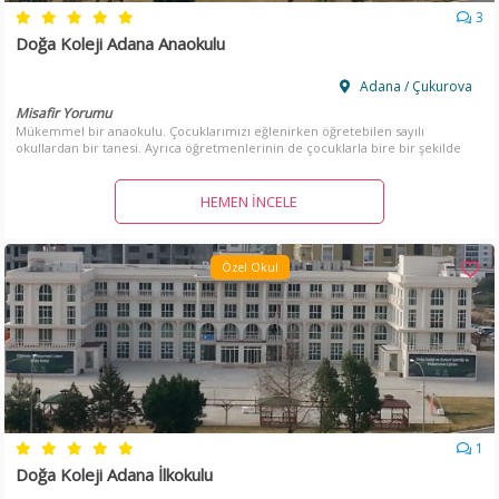
3
Doğa Koleji Adana Anaokulu
Adana / Çukurova
Misafir Yorumu
Mükemmel bir anaokulu. Çocuklarımızı eğlenirken öğretebilen sayılı
okullardan bir tanesi. Ayrıca öğretmenlerinin de çocuklarla bire bir şekilde
ilgilenmesi nedeniyle çocuğumu gönül rahatlığı ile okula gönderiyorum
HEMEN İNCELE
Özel Okul
1
Doğa Koleji Adana İlkokulu