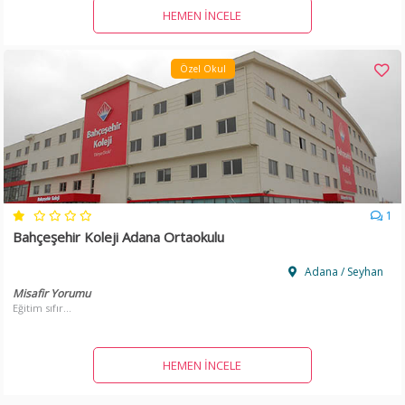
HEMEN İNCELE
Özel Okul
1
Bahçeşehir Koleji Adana Ortaokulu
Adana / Seyhan
Misafir Yorumu
Eğitim sıfır...
HEMEN İNCELE