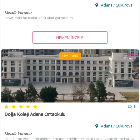
Adana / Çukurova
Misafir Yorumu
hayatımda bu kadar kötü okul görmedim
HEMEN İNCELE
Özel Okul
1
Doğa Koleji Adana Ortaokulu
Adana / Çukurova
Misafir Yorumu
çocuğumu gönül rahatlığıyla emanet ettiğim tek okul çok güveniyorum harika