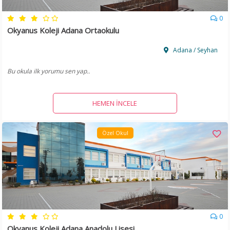
0
Okyanus Koleji Adana Ortaokulu
Adana / Seyhan
Bu okula ilk yorumu sen yap..
HEMEN İNCELE
Özel Okul
0
Okyanus Koleji Adana Anadolu Lisesi