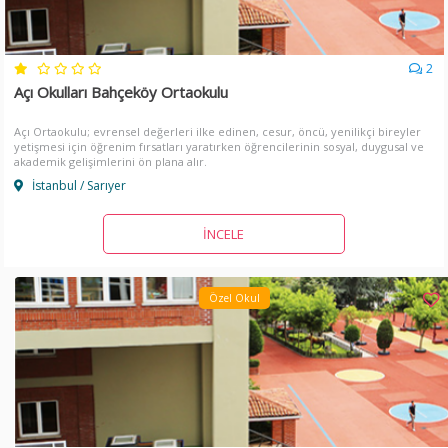
2
Açı Okulları Bahçeköy Ortaokulu
Açı Ortaokulu; evrensel değerleri ilke edinen, cesur, öncü, yenilikçi bireyler
yetişmesi için öğrenim fırsatları yaratırken öğrencilerinin sosyal, duygusal ve
akademik gelişimlerini ön plana alır.
İstanbul / Sarıyer
İNCELE
Özel Okul