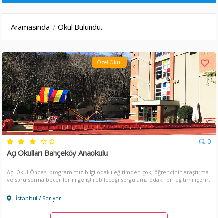
Aramasında
7
Okul Bulundu.
Özel Okul
0
Açı Okulları Bahçeköy Anaokulu
Açı Okul Öncesi programımız bilgi odaklı eğitimden çok, öğrencinin araştırma
ve soru sorma becerilerini geliştirebileceği sorgulama odaklı bir eğitimi içerir.
İstanbul / Sarıyer