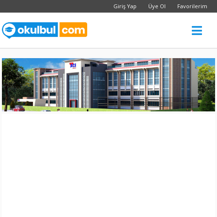
Giriş Yap
Üye Ol
Favorilerim