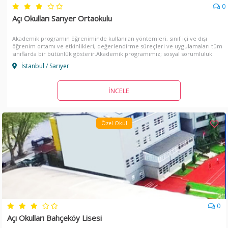
0
Açı Okulları Sarıyer Ortaokulu
Akademik programın öğreniminde kullanılan yöntemleri, sınıf içi ve dışı
öğrenim ortamı ve etkinlikleri, değerlendirme süreçleri ve uygulamaları tüm
sınıflarda bir bütünlük gösterir.Akademik programımız; sosyal sorumluluk
projeleri, öğrenci birliği, s
İstanbul / Sarıyer
İNCELE
Özel Okul
0
Açı Okulları Bahçeköy Lisesi