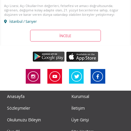
Açı Lisesi; Açı Okulları’nın değerleri, felsefesi ve amacı doğrultusunda;
öğrenen, değişime kolay adapte olan, 21. yüzyıl becerilerine sahip, özgür
düşünen ve karar veren dünya vatandaşı olabilen bireyler yetiştirmeyi
amaçlamaktadır.
İstanbul / Sarıyer
İNCELE
Anasayfa
Kurumsal
Sözleşmeler
İletişim
Okulunuzu Ekleyin
Üye Girişi