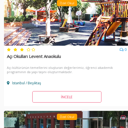
Özel Okul
0
Açı Okulları Levent Anaokulu
Açı kültürünün temellerini oluşturan değerlerimiz, öğrenci akademik
programının da yapı taşını oluşturmaktadır.
İstanbul / Beşiktaş
İNCELE
Özel Okul