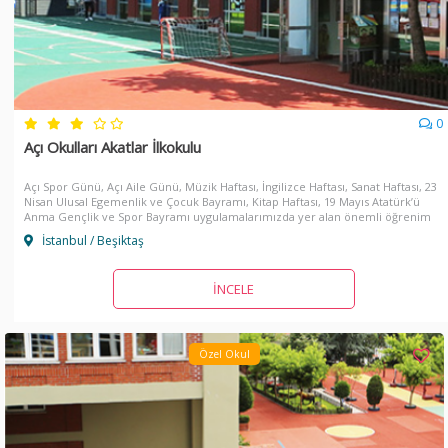
0
Açı Okulları Akatlar İlkokulu
Açı Spor Günü, Açı Aile Günü, Müzik Haftası, İngilizce Haftası, Sanat Haftası, 23
Nisan Ulusal Egemenlik ve Çocuk Bayramı, Kitap Haftası, 19 Mayıs Atatürk’ü
Anma Gençlik ve Spor Bayramı uygulamalarımızda yer alan önemli öğrenim
deneyimleridir.
İstanbul / Beşiktaş
İNCELE
Özel Okul